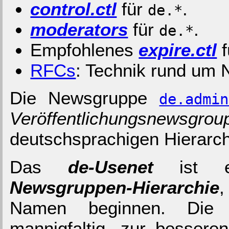
control.ctl
für
.
de.*
moderators
für
.
de.*
Empfohlenes
expire.ctl
f
RFCs
: Technik rund um
Die Newsgruppe
de.admin
Veröffentlichungsnewsgrou
deutschsprachigen Hierarc
Das
de-Usenet
ist ein
Newsgruppen-Hierarchie
,
Namen beginnen. Die
mannigfaltig, zur bessere